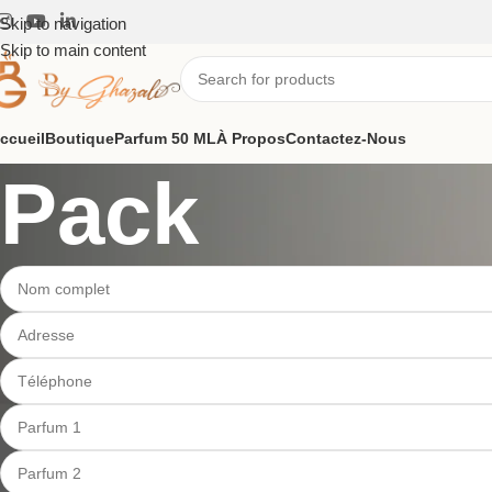
Skip to navigation
Skip to main content
ccueil
Boutique
Parfum 50 ML
À Propos
Contactez-Nous
Pack