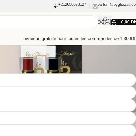
+212650573127
parfum@byghazali.c
0,00
D
Livraison gratuite pour toutes les commandes de 1 300D