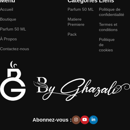
Menu
Categories
Liens
Accueil
Parfum 50 ML
Politique de
confidentialité
Boutique
Matiere
Premiere
Termes et
Parfum 50 ML
conditions
Pack
À Propos
Politique
de
Contactez-nous
cookies
Abonnez-vous :