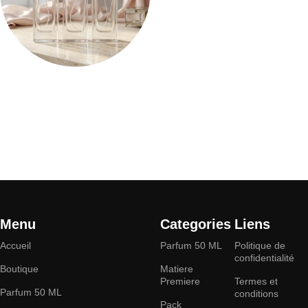
FLACONS 50 ML
Menu
Categories
Liens
Accueil
Parfum 50 ML
Politique de
confidentialité
Boutique
Matiere
Premiere
Termes et
Parfum 50 ML
conditions
Pack