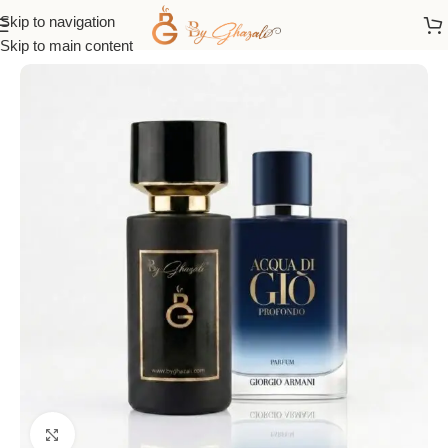
Skip to navigation
Accueil
/
Parfum 50 ML
/
Hommes
Skip to main content
Click to enlarge