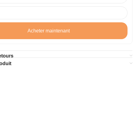
Acheter maintenant
etours
oduit