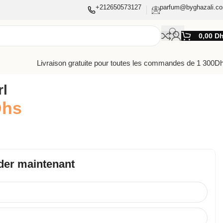
+212650573127
parfum@byghazali.c
0,00
D
Livraison gratuite pour toutes les commandes de 1 300D
rl
Dhs
er maintenant