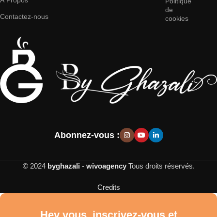
À Propos
Politique
de
Contactez-nous
cookies
Abonnez-vous :
© 2024
byghazali
-
wivoagency
Tous droits réservés.
Credits
Hey vous, inscrivez-vous et