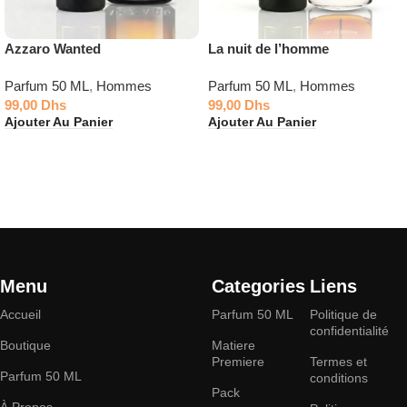
Azzaro Wanted
La nuit de l’homme
Parfum 50 ML
,
Hommes
Parfum 50 ML
,
Hommes
99,00
Dhs
99,00
Dhs
Ajouter Au Panier
Ajouter Au Panier
Menu
Categories
Liens
Accueil
Parfum 50 ML
Politique de
confidentialité
Boutique
Matiere
Premiere
Termes et
Parfum 50 ML
conditions
Pack