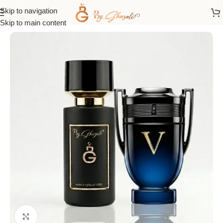
Skip to navigation
Accueil
/
Parfum 50 ML
/
Hommes
Skip to main content
Click to enlarge